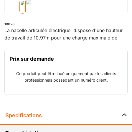
18028
La nacelle articulée électrique dispose d'une hauteur
de travail de 10,97m pour une charge maximale de
230kg. Elle est particulièrement appréciée sur les
chantiers en intérieur de par son côté silencieux et son
Prix sur demande
absence d’émanation de gaz.Le positionnement
vertical de son bras pendulaire et le débattement
Ce produit peut être loué uniquement par les clients
horizontal sur 180 degrés lui confèrent une très grande
professionnels possédant un numéro client.
accessibilité sur les zones de travail les plus difficiles
d’accès.
Specifications