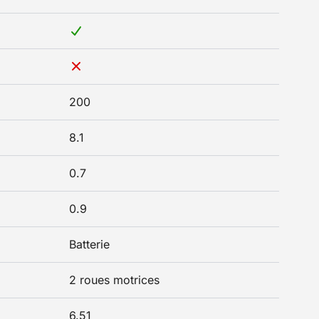
200
8.1
0.7
0.9
Batterie
2 roues motrices
6.51