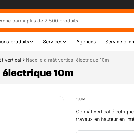
tions produits
Services
Agences
Service clien
t vertical
Nacelle à mât vertical électrique 10m
l électrique 10m
13314
Ce mât vertical électriqu
travaux en hauteur en inté
m et une capacité de char