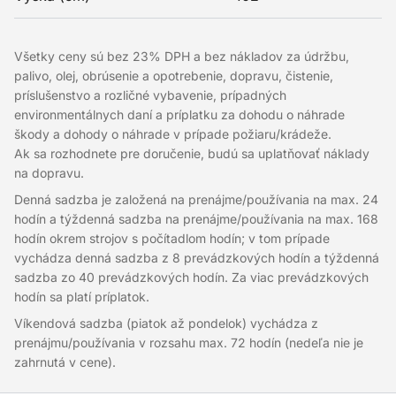
Všetky ceny sú bez 23% DPH a bez nákladov za údržbu,
palivo, olej, obrúsenie a opotrebenie, dopravu, čistenie,
príslušenstvo a rozličné vybavenie, prípadných
environmentálnych daní a príplatku za dohodu o náhrade
škody a dohody o náhrade v prípade požiaru/krádeže.
Ak sa rozhodnete pre doručenie, budú sa uplatňovať náklady
na dopravu.
Denná sadzba je založená na prenájme/používania na max. 24
hodín a týždenná sadzba na prenájme/používania na max. 168
hodín okrem strojov s počítadlom hodín; v tom prípade
vychádza denná sadzba z 8 prevádzkových hodín a týždenná
sadzba zo 40 prevádzkových hodín. Za viac prevádzkových
hodín sa platí príplatok.
Víkendová sadzba (piatok až pondelok) vychádza z
prenájmu/používania v rozsahu max. 72 hodín (nedeľa nie je
zahrnutá v cene).