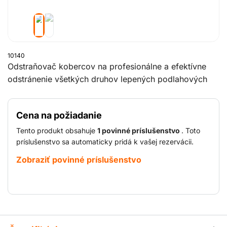
10140
Odstraňovač kobercov na profesionálne a efektívne
odstránenie všetkých druhov lepených podlahových
krytín na dreve alebo betóne. Teraz je k dispozícii
čepeľ na odstránenie U profilu: táto čepeľ je vhodná na
Cena na požiadanie
odstraňovanie kobercov/linolea z tvrdých
(betónových) podláh a súčasne na rezanie materiálu na
Tento produkt obsahuje
1 povinné príslušenstvo
. Toto
pásy. .
príslušenstvo sa automaticky pridá k vašej rezervácii.
Zobraziť povinné príslušenstvo