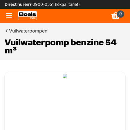
Direct huren?
0900-0551 (lokaal tarief)
0
Vuilwaterpompen
Vuilwaterpomp benzine 54
m³