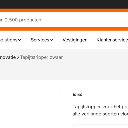
solutions
Services
Vestigingen
Klantenservice
novatie
Tapijtstripper zwaar
10140
Tapijtstripper voor het pr
alle verlijmde soorten vl
verkrijgbaar is het stripm