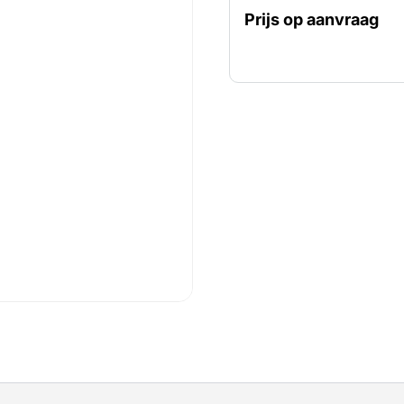
verwijderen en gelijk in s
Prijs op aanvraag
harde (beton) vloeren.