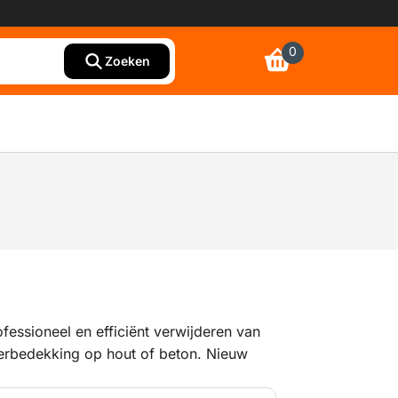
0
Zoeken
ofessioneel en efficiënt verwijderen van
oerbedekking op hout of beton. Nieuw
es U-profiel, dit mes is geschikt voor het