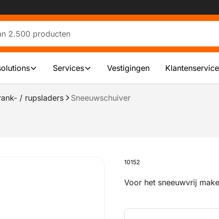
solutions
Services
Vestigingen
Klantenservice
nk- / rupsladers
Sneeuwschuiver
10152
Voor het sneeuwvrij make