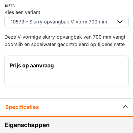
10573
Kies een variant
10573 - Slurry opvangbak V-vorm 700 mm
Deze V-vormige slurry-opvangbak van 700 mm vangt
boorslib en spoelwater gecontroleerd op tijdens natte
diamantboorwerkzaamheden. De vorm is geschikt
voor specifieke boortoepassingen en helpt de
Prijs op aanvraag
werkplek schoon en veilig te houden.
Specificaties
Eigenschappen