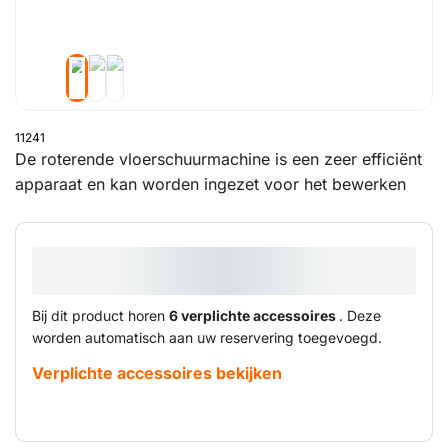
11241
De roterende vloerschuurmachine is een zeer efficiënt
apparaat en kan worden ingezet voor het bewerken
van hout of beton. Geschikt voor het licht opschuren of
voorbereiden van grote oppervlakten parket- of
plankenvloeren. Met hun lage toerental zijn deze
machines ook uitermate geschikt voor het fijn schuren
van parket maar ook voor het lakken of oliën. Ook
Bij dit product horen
6 verplichte accessoires
. Deze
voor het licht opschuren of voorbereiden van grote
worden automatisch aan uw reservering toegevoegd.
oppervlakten cementdekvloeren is deze
Verplichte accessoires bekijken
vloerschuurmachine de juiste keus.