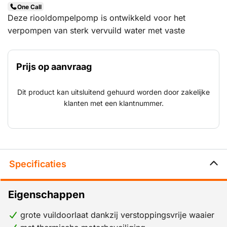
One Call
Deze riooldompelpomp is ontwikkeld voor het
verpompen van sterk vervuild water met vaste
bestanddelen. De krachtige 400 V-aandrijving levert
een capaciteit tot 340 m³ per uur en maakt de pomp
Prijs op aanvraag
geschikt voor rioleringswerkzaamheden, bouwputten,
waterbeheer en industriële toepassingen. De robuuste
Dit product kan uitsluitend gehuurd worden door zakelijke
constructie is bestand tegen intensief gebruik onder
klanten met een klantnummer.
zware omstandigheden. Dankzij de grote doorlaat kan
vuil water betrouwbaar worden afgevoerd zonder de
pompcapaciteit te beperken.
Specificaties
Eigenschappen
grote vuildoorlaat dankzij verstoppingsvrije waaier