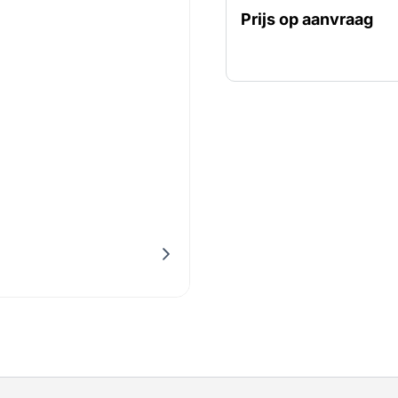
biedt deze pomp een opv
Prijs op aanvraag
maximumcapaciteit van 6
De hogedrukpomp diesel is
marine- en offshore om o
verspreiden via pijpleid
de industrie toegepast v
bluswaterpomp en booste
boosterpomp wordt gebru
hogedruk van deze pompe
beregeningspompen voor 