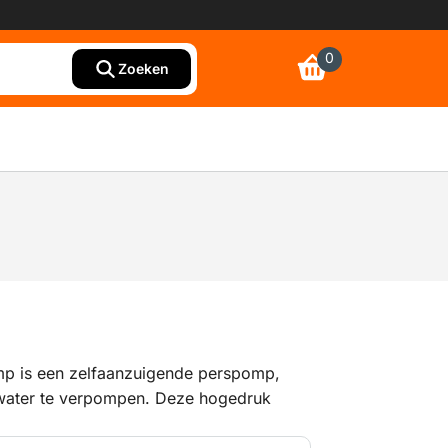
0
Zoeken
p is een zelfaanzuigende perspomp,
water te verpompen. Deze hogedruk
aangedreven met een dieselmotor. Verder