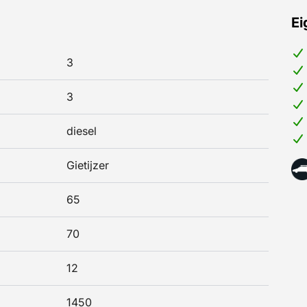
Ei
3
3
diesel
Gietijzer
65
70
12
1450