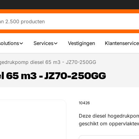
solutions
Services
Vestigingen
Klantenservice
edrukpomp diesel 65 m3 - JZ70-250GG
 65 m3 - JZ70-250GG
10426
Deze diesel hogedrukpom
geschikt om oppervlakte
centrifugaalpomp wordt 