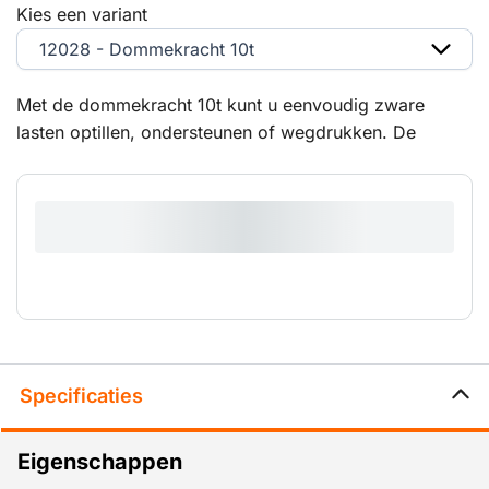
Kies een variant
12028 - Dommekracht 10t
Met de dommekracht 10t kunt u eenvoudig zware
lasten optillen, ondersteunen of wegdrukken. De
dommekracht heeft robuuste hendels en een grote
hefkracht. U kunt dommekrachten zowel op de teen
als de kop belasten. Ze zijn uitstekend toepasbaar in
de bouw, scheepsreparatie en landbouw.
Specificaties
Eigenschappen