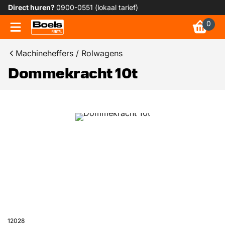
Direct huren?
0900-0551 (lokaal tarief)
0
Machineheffers / Rolwagens
Dommekracht 10t
12028