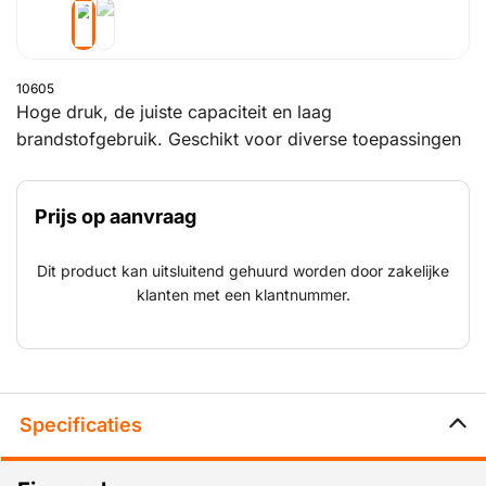
10605
Hoge druk, de juiste capaciteit en laag
brandstofgebruik. Geschikt voor diverse toepassingen
en industrieën. Zoals bronboren, reiniging van silo's en
pijpleidingen (raffinaderijen), grote
Prijs op aanvraag
straalwerkzaamheden (bruggen en schepen), ijsstralen,
(horizontaal) gestuurd boren en boren van gaten en
Dit product kan uitsluitend gehuurd worden door zakelijke
putten t.b.v. springladingen.
klanten met een klantnummer.
Specificaties