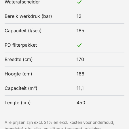
Waterafscheider
Bereik werkdruk (bar)
12
Capaciteit (l/sec)
185
PD filterpakket
Breedte (cm)
170
Hoogte (cm)
166
Capaciteit (m³)
11,1
Lengte (cm)
450
Alle prijzen zijn excl. 21% en excl. kosten voor onderhoud,
brandstof, olie, slijp- en slijtage, transport, reiniging,