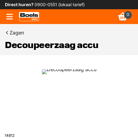
Direct huren?
0900-0551 (lokaal tarief)
0
Zagen
Decoupeerzaag accu
14812