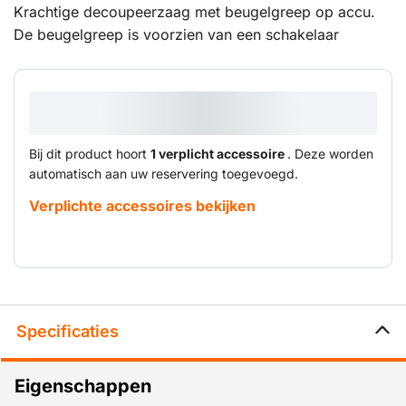
Krachtige decoupeerzaag met beugelgreep op accu.
De beugelgreep is voorzien van een schakelaar
waarmee het toerental geregeld kan worden. De
zaagbladen kunnen gereedschapsloos gewisseld
worden. De machine werkt op de 18V/ 4,0Ah accu die
tevens uitwisselbaar is met alle andere accu machines
van Bosch binnen ons assortiment.
Bij dit product hoort
1 verplicht accessoire
. Deze worden
automatisch aan uw reservering toegevoegd.
Verplichte accessoires bekijken
Specificaties
Eigenschappen