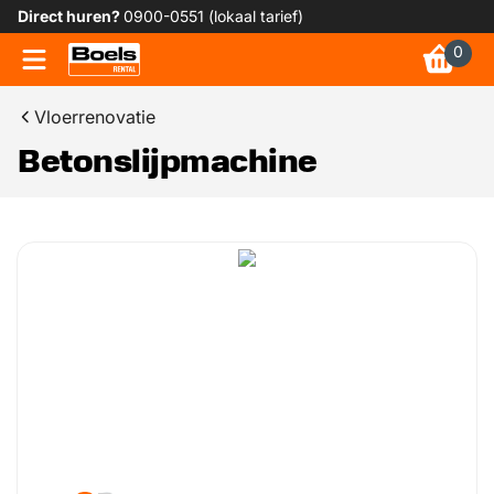
Direct huren?
0900-0551 (lokaal tarief)
0
Vloerrenovatie
Betonslijpmachine