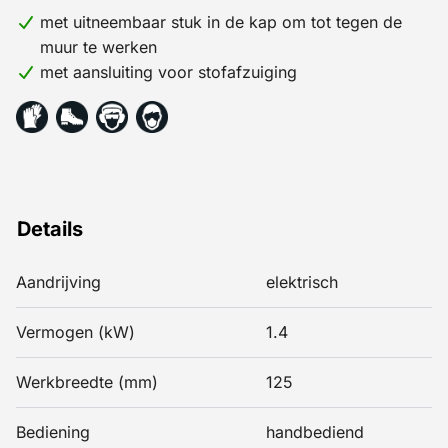
maximale slijtageprijs per blad is gelijk aan de
met uitneembaar stuk in de kap om tot tegen de
verkoopprijs.
muur te werken
met aansluiting voor stofafzuiging
Details
Aandrijving
elektrisch
Vermogen (kW)
1.4
Werkbreedte (mm)
125
Bediening
handbediend