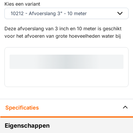
Kies een variant
10212 - Afvoerslang 3" - 10 meter
Deze afvoerslang van 3 inch en 10 meter is geschikt
voor het afvoeren van grote hoeveelheden water bij
bemaling, drainage en pompwerkzaamheden. De
flexibele slang is bestand tegen intensief gebruik en
eenvoudig te koppelen aan geschikte pompen voor
een efficiënte waterafvoer.
Specificaties
Eigenschappen