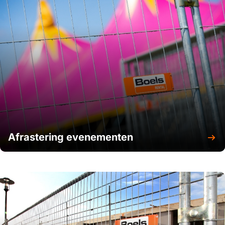
toegangscontrole op locatie. Maar Boels is meer. Je krijgt
bij ons toegang tot een one stop-shop met alles wat je
nodig hebt voor je project. Zo kan je de beveiliging
eenvoudig uitbreiden met hekwerken of betrouwbare
verlichting. Wat je ook nodig hebt, wij staan voor je klaar
met deskundig advies en de juiste middelen.
Boels keeps
you going
.