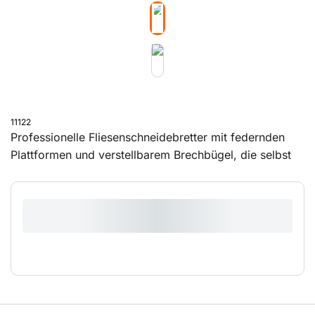
11122
Professionelle Fliesenschneidebretter mit federnden
Plattformen und verstellbarem Brechbügel, die selbst
bei großen oder harten Fliesen eine äußerst präzise
Schnittfläche garantieren. Für Fliesen bis 60 cm
geeignet.