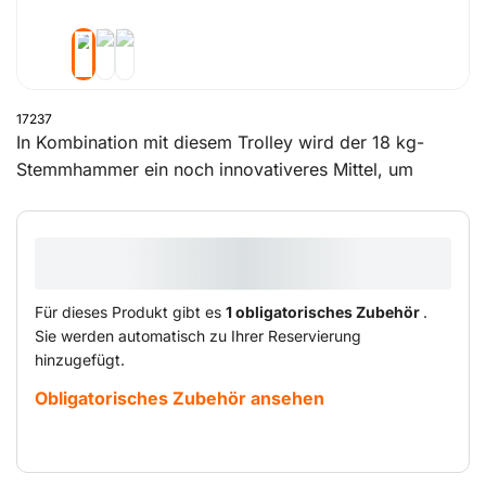
17237
In Kombination mit diesem Trolley wird der 18 kg-
Stemmhammer ein noch innovativeres Mittel, um
schnell und einfach Bodenfliesen, Vinyl und zum
Beispiel Kork von Beton- oder Holzunterböden zu
entfernen. Er kann auch dazu verwendet werden,
Leimreste von Bodenfliesen zu entfernen und um
Beton, Stein usw. zu brechen. Dadurch, dass der
Für dieses Produkt gibt es
1 obligatorisches Zubehör
.
Trolley ein Mehrfaches des Stemmhammer-Gewichtes
Sie werden automatisch zu Ihrer Reservierung
trägt und aufgrund der Tatsache, dass der Anwender
hinzugefügt.
durch Variieren des Einstellwinkels eine angenehmere
Obligatorisches Zubehör ansehen
Haltung bei der Arbeit einnimmt, trägt dieser Trolley
zur Produktivität bei.