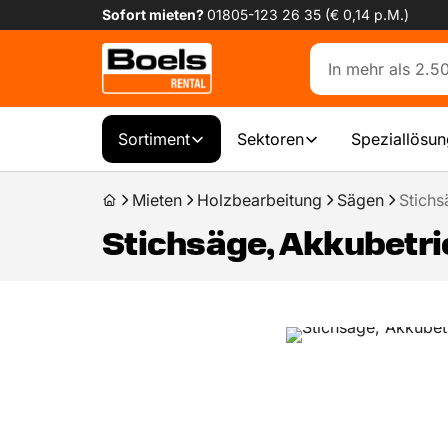
Sofort mieten?
01805-123 26 35 (€ 0,14 p.M.)
Sortiment
Sektoren
Speziallösu
Mieten
Holzbearbeitung
Sägen
Stichs
Stichsäge, Akkubetr