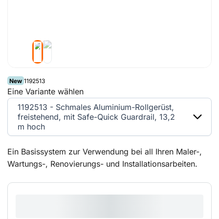
New
1192513
Eine Variante wählen
1192513 - Schmales Aluminium-Rollgerüst,
freistehend, mit Safe-Quick Guardrail, 13,2
m hoch
Ein Basissystem zur Verwendung bei all Ihren Maler-,
Wartungs-, Renovierungs- und Installationsarbeiten.
Schnell und einfach aufbaubar und modular sowohl in
der Höhe als auch in der Breite erweiterbar. Mit dem
Safe-Quick Guardrail-Rollgerüst sind Sie bereits vor
dem Betreten der Plattform gut gesichert. Sowohl für