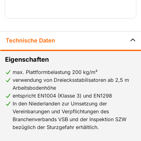
Innenräume als auch im Freien geeignet.Beim Einsatz
im Freien beträgt die maximale freie Bauhöhe 8,2 m
Arbeitsbodenhöhe und beim Einsatz im Innenbereich
12,2 m Arbeitsbodenhöhe. Wenn Rollgerüste mit
größeren Arbeitsbodenhöhen aufgebaut werden,
Technische Daten
müssen sie als festes Gerüst betrachtet und
obligatorisch verankert werden.
Eigenschaften
max. Plattformbelastung 200 kg/m²
verwendung von Dreiecksstabilisatoren ab 2,5 m
Arbeitsbodenhöhe
entspricht EN1004 (Klasse 3) und EN1298
In den Niederlanden zur Umsetzung der
Vereinbarungen und Verpflichtungen des
Branchenverbands VSB und der Inspektion SZW
bezüglich der Sturzgefahr erhältlich.