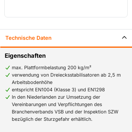
Plattform erreichen. Falscher Aufbau ist nahezu
ausgeschlossen. Das Gerüst ist leicht zu bewegen und
aufzubauen und eignet sich für verschiedene
Wartungs- und Installationsarbeiten. Ideal, wenn Sie
komfortabel und sicher in größerer Höhe arbeiten
Technische Daten
möchten.
Eigenschaften
max. Plattformbelastung 200 kg/m²
verwendung von Dreiecksstabilisatoren ab 2,5 m
Arbeitsbodenhöhe
entspricht EN1004 (Klasse 3) und EN1298
In den Niederlanden zur Umsetzung der
Vereinbarungen und Verpflichtungen des
Branchenverbands VSB und der Inspektion SZW
bezüglich der Sturzgefahr erhältlich.