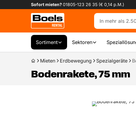
Sofort mieten?
01805-123 26 35 (€ 0,14 p.M.)
Sortiment
Sektoren
Speziallösu
Mieten
Erdbewegung
Spezialgeräte
B
Bodenrakete, 75 mm