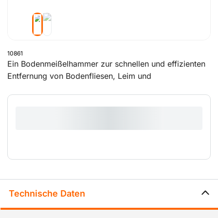
10861
Ein Bodenmeißelhammer zur schnellen und effizienten
Entfernung von Bodenfliesen, Leim und
Bodenbelagresten.Wenn Sie einen Elektrokompressor
dazumieten möchten, empfehlen wir Ihnen unseren 400
l-Elektrokompressor (10604).
Technische Daten