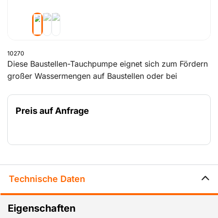
10270
Diese Baustellen-Tauchpumpe eignet sich zum Fördern
großer Wassermengen auf Baustellen oder bei
Infrastrukturarbeiten. Sie wird eingesetzt zum
Abpumpen von Baugruben, Tunneln oder anderen
Preis auf Anfrage
tiefen Bereichen. Dank ihrer starken Leistung
überwindet sie problemlos große Höhenunterschiede.
Das robuste Design ist beständig gegen verschmutztes
Wasser mit Sand oder Schlamm. Eine praktische
Lösung für Situationen, in denen Sie übe
Technische Daten
Eigenschaften