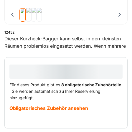
12452
Dieser Kurzheck-Bagger kann selbst in den kleinsten
Räumen problemlos eingesetzt werden. Wenn mehrere
Funktionen gleichzeitig ausgeführt werden (Ausleger,
Arm, Löffel und Drehkranz), verteilen 2 variable
Pumpen den Ölstrom genau auf die einzelnen
Funktionen, um produktiv arbeiten zu können. Der
Minibagger verfügt über eine geräumige Kabine, die
Für dieses Produkt gibt es
8 obligatorische Zubehörteile
eine gute Sicht auf den gesamten Arbeitsplatz bietet.
. Sie werden automatisch zu Ihrer Reservierung
hinzugefügt.
Obligatorisches Zubehör ansehen