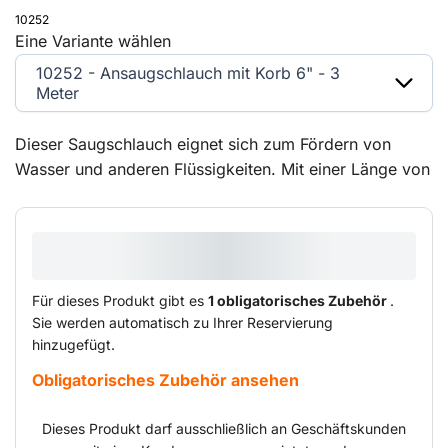
10252
Eine Variante wählen
10252 - Ansaugschlauch mit Korb 6" - 3
Meter
Dieser Saugschlauch eignet sich zum Fördern von
Wasser und anderen Flüssigkeiten. Mit einer Länge von
3 Metern und einem Durchmesser von 6 Zoll bietet er
ausreichend Kapazität für verschiedene Anwendungen.
Die Klauenkupplung sorgt für einen festen und dichten
Anschluss an Pumpen und andere Geräte.
Für dieses Produkt gibt es
1 obligatorisches Zubehör
.
Sie werden automatisch zu Ihrer Reservierung
hinzugefügt.
Obligatorisches Zubehör ansehen
Dieses Produkt darf ausschließlich an Geschäftskunden