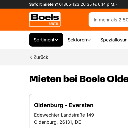
Sofort mieten?
01805-123 26 35 (€ 0,14 p.M.)
Sortiment
Sektoren
Speziallösu
Zurück
Mieten bei Boels Old
Oldenburg - Eversten
Edewechter Landstraße 149
Oldenburg, 26131, DE