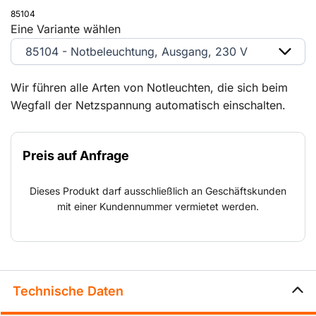
85104
Eine Variante wählen
85104 - Notbeleuchtung, Ausgang, 230 V
Wir führen alle Arten von Notleuchten, die sich beim
Wegfall der Netzspannung automatisch einschalten.
Alle Armaturen sind mit leistungsstarken Akkus und der
neuesten LED-Technik ausgestattet. Alle Notleuchten
Preis auf Anfrage
sind einfach im Gebrauch, da sie mit (eingehenden und
ausgehenden) 230 V-Kabeln ausgerüstet sind.
Dieses Produkt darf ausschließlich an Geschäftskunden
mit einer Kundennummer vermietet werden.
Technische Daten