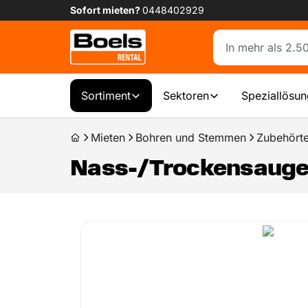
Sofort mieten?
0448402929
Sortiment
Sektoren
Speziallösu
Mieten
Bohren und Stemmen
Zubehörte
Nass-/Trockensauger,