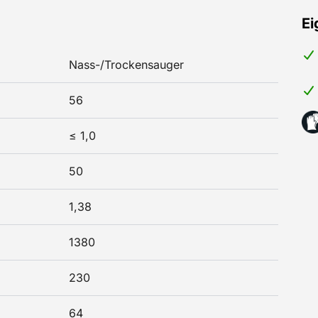
Ei
Nass-/Trockensauger
56
≤ 1,0
50
1,38
1380
230
64