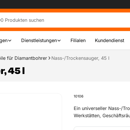
ngen
Dienstleistungen
Filialen
Kundendienst
ile für Diamantbohrer
Nass-/Trockensauger, 45 l
 45 l
10106
Ein universeller Nass-/T
Werkstätten, Geschäftsrä
Nass-/Trockensauger saug