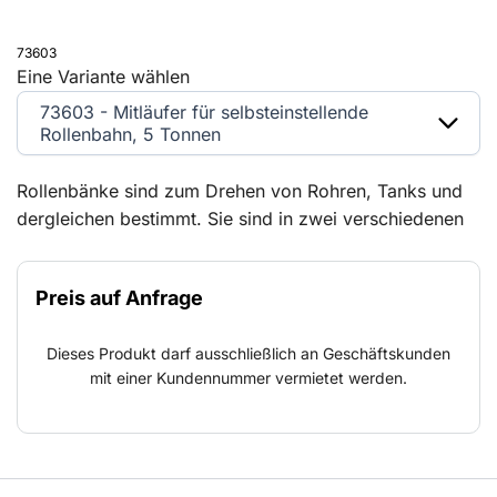
73603
Eine Variante wählen
73603 - Mitläufer für selbsteinstellende
Rollenbahn, 5 Tonnen
Rollenbänke sind zum Drehen von Rohren, Tanks und
dergleichen bestimmt. Sie sind in zwei verschiedenen
Ausführungen erhältlich: mit Standardrädern und mit
selbsteinstellenden Rädern. In der Standardausführung
Preis auf Anfrage
verfügen sie über zwei Bänke, von denen eine
angetrieben wird, während die andere nur Laufräder
Dieses Produkt darf ausschließlich an Geschäftskunden
hat. Die Rollenbänke werden über ein Bedienfeld und
mit einer Kundennummer vermietet werden.
eine Fernbedienung gesteuert. Das Werkstück kann nun
nach links oder rechts gedreht und einfach in die
richtige Position gebracht werden. Die
selbsteinstellende Ausführung ist wirtschaftlich und
praktisch. Die Konstruktion erlaubt es dem Manipulator,