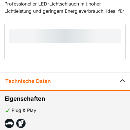
Professioneller LED-Lichtschlauch mit hoher
Lichtleistung und geringem Energieverbrauch. Ideal für
Baustellen und Veranstaltungen zur Beleuchtung von
Gerüsten, Aufzugsschächten, Treppen, Treppenhäusern
und Werkstätten. Der Lichtschlauch kann mit der gut
schließenden Verbindung schnell und sicher
angeschlossen werden. Durch die PVC-Hülle ist der
LED-Lichtschlauch spritzwassergeschützt. Wird nur mit
Schutzhülle (Verkaufsartikel) zum Schutz vor
(Bau-)Verschmutzung vermietet.
Technische Daten
Eigenschaften
Plug & Play