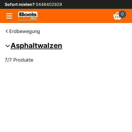
Sofort mieten?
0448402929
0
Erdbewegung
Asphaltwalzen
7/7 Produkte