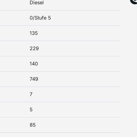
Diesel
0/Stufe 5
135
229
140
749
7
5
85