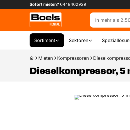
Sofort mieten?
0448402929
Sortiment
Sektoren
Speziallösu
Mieten
Kompressoren
Dieselkompress
Dieselkompressor, 5 