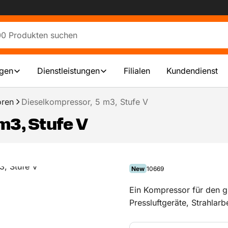
ngen
Dienstleistungen
Filialen
Kundendienst
oren
Dieselkompressor, 5 m3, Stufe V
m3, Stufe V
New
10669
Ein Kompressor für den g
Pressluftgeräte, Strahlar
Motor ist Stage V-konfor