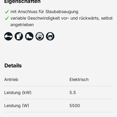
Eigenschaften
Tag/Woche in Rechnung gestellt. Möchten Sie
staubarm fräsen? Mieten Sie dann zu Ihrer Betonfräse
mit Anschluss für Staubabsaugung
den Longopac-Staubsauger (10973) dazu.
variable Geschwindigkeit vor- und rückwärts, selbst
angetrieben
Details
Antrieb
Elektrisch
Leistung (kW)
5.5
Leistung (W)
5500