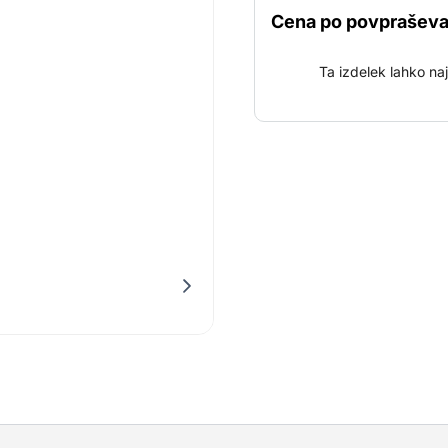
težavnih površinah, kot so
Cena po povpraševa
zagotavljajo dodatno stabi
roke vam omogoča delo d
Ta izdelek lahko na