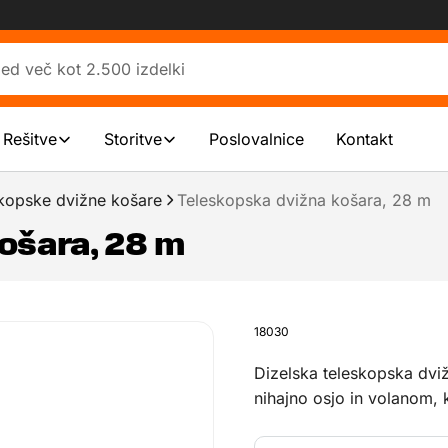
 Rešitve
Storitve
Poslovalnice
Kontakt
kopske dvižne košare
Teleskopska dvižna košara, 28 m
ošara, 28 m
18030
Dizelska teleskopska dvi
nihajno osjo in volanom, 
lastnostmi je ta dvižna ko