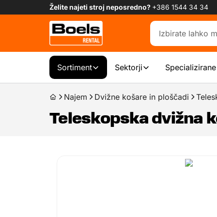
Želite najeti stroj neposredno?
+386 1544 34 34
Sortiment
Sektorji
Specializirane
Najem
Dvižne košare in ploščadi
Teles
Teleskopska dvižna k