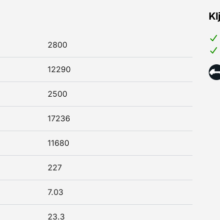
Kl
2800
12290
2500
17236
11680
227
7.03
23.3