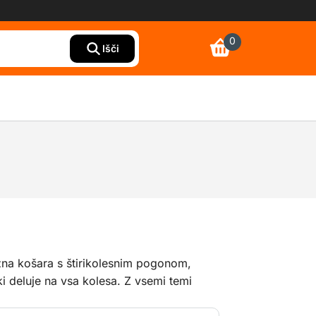
0
Išči
žna košara s štirikolesnim pogonom,
ki deluje na vsa kolesa. Z vsemi temi
šara idealna za delo na grobih in