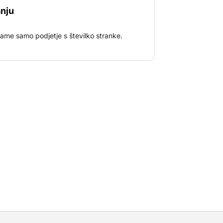
 blato, trava ali pesek. Raztegljive osi
nju
lnost. Tridelni teleskopski podaljšek
o 22,5 metra od stroja.
jame samo podjetje s številko stranke.