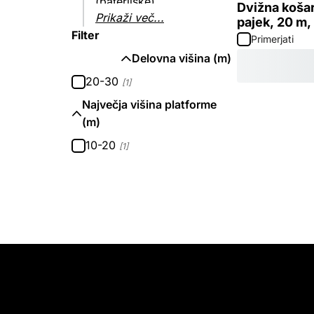
(baterijske)
Dvižna košar
Prikaži več...
pajek, 20 m,
Filter
Primerjati
Delovna višina (m)
20-30
[1]
Največja višina platforme
(m)
10-20
[1]