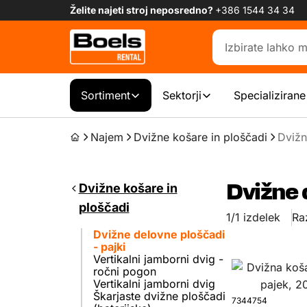
Želite najeti stroj neposredno?
+386 1544 34 34
Sortiment
Sektorji
Specializirane
Najem
Dvižne košare in ploščadi
Dvižn
Dvižne košare in
Dvižne 
ploščadi
1/1 izdelek
Ra
Dvižne delovne ploščadi
- pajki
Vertikalni jamborni dvig -
ročni pogon
Vertikalni jamborni dvig
Škarjaste dvižne ploščadi
7344754