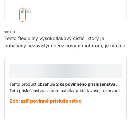
10300
Tento flexibilný vysokotlakový čistič, ktorý je
poháňaný nezávislým benzínovým motorom, je možné
používať v priestoroch, kde nie je k dispozícii
elektrina. Na začatie prác postačí iba vodovodné
pripojenie.
Tento produkt obsahuje
2 ks povinného príslušenstva
.
Toto príslušenstvo sa automaticky pridá k vašej rezervácii.
Zobraziť povinné príslušenstvo