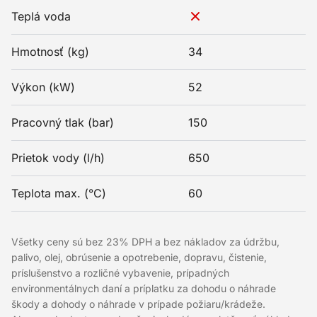
Teplá voda
Hmotnosť (kg)
34
Výkon (kW)
52
Pracovný tlak (bar)
150
Prietok vody (l/h)
650
Teplota max. (°C)
60
Všetky ceny sú bez 23% DPH a bez nákladov za údržbu,
palivo, olej, obrúsenie a opotrebenie, dopravu, čistenie,
príslušenstvo a rozličné vybavenie, prípadných
environmentálnych daní a príplatku za dohodu o náhrade
škody a dohody o náhrade v prípade požiaru/krádeže.