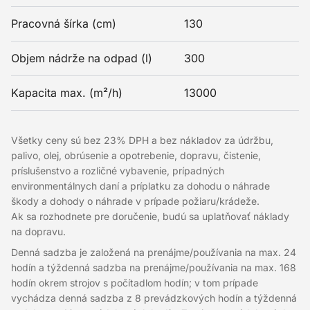
Pracovná šírka (cm)
130
Objem nádrže na odpad (l)
300
Kapacita max. (m²/h)
13000
Všetky ceny sú bez 23% DPH a bez nákladov za údržbu,
palivo, olej, obrúsenie a opotrebenie, dopravu, čistenie,
príslušenstvo a rozličné vybavenie, prípadných
environmentálnych daní a príplatku za dohodu o náhrade
škody a dohody o náhrade v prípade požiaru/krádeže.
Ak sa rozhodnete pre doručenie, budú sa uplatňovať náklady
na dopravu.
Denná sadzba je založená na prenájme/používania na max. 24
hodín a týždenná sadzba na prenájme/používania na max. 168
hodín okrem strojov s počítadlom hodín; v tom prípade
vychádza denná sadzba z 8 prevádzkových hodín a týždenná