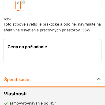
12959
Toto stĺpové svetlo je praktické a odolné, navrhnuté na
efektívne osvetlenie pracovných priestorov. 36W
žiarivka poskytuje rovnomerné svetlo v uhle 180°,
ideálne na staveniská, servisné zásahy a iné slabo
Cena na požiadanie
osvetlené miesta. Vďaka gumovej základni má svetlo
vynikajúcu stabilitu - pri prevrátení sa automaticky vráti
do zvislej polohy.
Špecifikácie
Vlastnosti
samovyrovnávanie od 45°