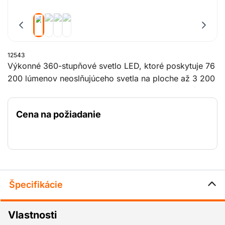
12543
Výkonné 360-stupňové svetlo LED, ktoré poskytuje 76
200 lúmenov neoslňujúceho svetla na ploche až 3 200
m2. Osvetľovací balón môže jednoducho nastaviť
jedna osoba za menej ako 2 minúty. Svetlo sa dodáva
Cena na požiadanie
so statívom na bezpečné nastavenie pracovnej výšky v
rozmedzí 2 až 4 metrov.
Táto všestranná lampa bola testovaná na odolnosť voči
vode a prachu a znesie nápor vetra s rýchlosťou až
162 km/h.
Špecifikácie
Vlastnosti