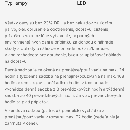
Typ lampy
LED
Všetky ceny sú bez 23% DPH a bez nákladov za údržbu,
palivo, olej, obrúsenie a opotrebenie, dopravu, čistenie,
príslušenstvo a rozličné vybavenie, prípadných
environmentálnych daní a príplatku za dohodu o náhrade
škody a dohody o náhrade v prípade požiaru/krádeže.
Ak sa rozhodnete pre doručenie, budú sa uplatňovať náklady
na dopravu.
Denná sadzba je založená na prenájme/používania na max. 24
hodín a týždenná sadzba na prenájme/používania na max. 168
hodín okrem strojov s počítadlom hodín; v tom prípade
vychádza denná sadzba z 8 prevádzkových hodín a týždenná
sadzba zo 40 prevádzkových hodín. Za viac prevádzkových
hodín sa platí príplatok.
Víkendová sadzba (piatok až pondelok) vychádza z
prenájmu/používania v rozsahu max. 72 hodín (nedeľa nie je
zahrnutá v cene).