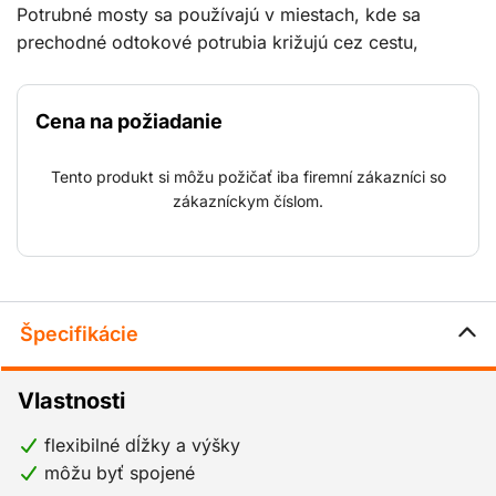
Potrubné mosty sa používajú v miestach, kde sa
prechodné odtokové potrubia križujú cez cestu,
chodník, cestu atď. bez toho, aby spôsobovali
nepríjemnosti alebo prerušenie premávky. Potrubný
Cena na požiadanie
most môžu tiež odborne namontovať naši servisní
technici.
Tento produkt si môžu požičať iba firemní zákazníci so
zákazníckym číslom.
Špecifikácie
Vlastnosti
flexibilné dĺžky a výšky
môžu byť spojené