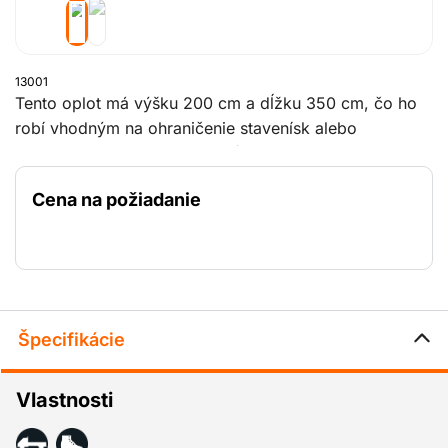
13001
Tento oplot má výšku 200 cm a dĺžku 350 cm, čo ho
robí vhodným na ohraničenie stavenísk alebo
priestorov podujatí. S veľkosťou oka 10 x 20 cm
poskytuje dostatočnú viditeľnosť a zároveň ochranu
Cena na požiadanie
pred neoprávneným vstupom. Plot váži 18 kg, vďaka
čomu je pomerne ľahký a ľahko prenosný.
Špecifikácie
Vlastnosti