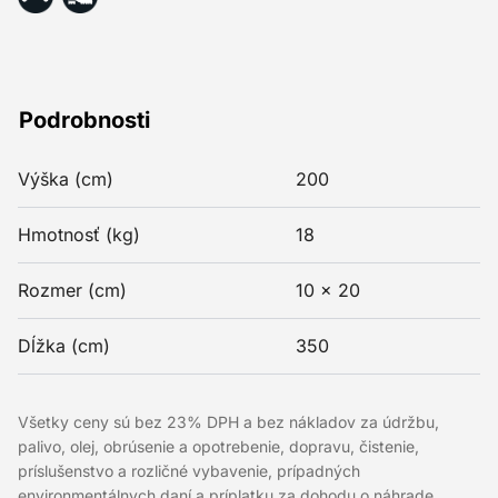
Podrobnosti
Výška (cm)
200
Hmotnosť (kg)
18
Rozmer (cm)
10 x 20
Dĺžka (cm)
350
Všetky ceny sú bez 23% DPH a bez nákladov za údržbu,
palivo, olej, obrúsenie a opotrebenie, dopravu, čistenie,
príslušenstvo a rozličné vybavenie, prípadných
environmentálnych daní a príplatku za dohodu o náhrade