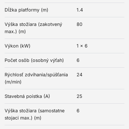
Dĺžka platformy (m)
1.4
Výška stožiara (zakotvený
80
max.) (m)
Výkon (kW)
1 x 6
Počet osôb (osobný výťah)
6
Rýchlosť zdvíhania/spúšťania
24
(m/min)
Stavebná poistka (A)
25
Výška stožiara (samostatne
6
stojaci max.) (m)