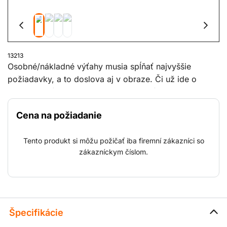
13213
Osobné/nákladné výťahy musia spĺňať najvyššie
požiadavky, a to doslova aj v obraze. Či už ide o
spoľahlivosť, kvalitu alebo bezpečnosť, Boels
Construction Lifts má pre vás ten pravý výťah. S
Cena na požiadanie
nosnosťou od 500 kg do 1 500 kg. Možno postaviť
proti budovám, lešeniu a vo výťahových šachtách.
Tento produkt si môžu požičať iba firemní zákazníci so
Jednoducho, takmer v každej pracovnej situácii. Náš
zákazníckym číslom.
odborný personál zabezpečuje prepravu, montáž a
demontáž počas procesu výstavby.
Špecifikácie