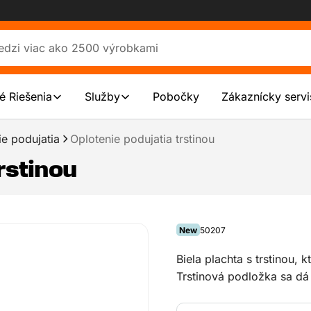
é Riešenia
Služby
Pobočky
Zákaznícky servi
ie podujatia
Oplotenie podujatia trstinou
rstinou
New
50207
Biela plachta s trstinou, 
Trstinová podložka sa dá 
podujatia.