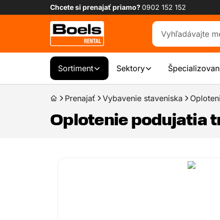
Chcete si prenajať priamo?
0902 152 152
Sortiment
Sektory
Špecializovan
Prenajať
Vybavenie staveniska
Oploten
Oplotenie podujatia t