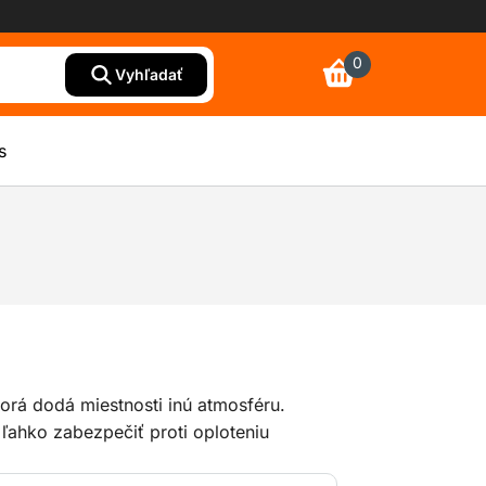
0
Vyhľadať
s
ktorá dodá miestnosti inú atmosféru.
ľahko zabezpečiť proti oploteniu