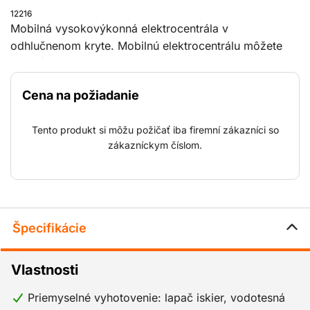
12216
Mobilná vysokovýkonná elektrocentrála v
odhlučnenom kryte. Mobilnú elektrocentrálu môžete
použiť na všetky účely, od stavebných prác na
odľahlých miestach až po špeciálne podujatia. Keďže
Cena na požiadanie
elektrocentrála spĺňa aj normy Stage V, môže sa
používať okrem iného v oblastiach Natura 2000 a na
Tento produkt si môžu požičať iba firemní zákazníci so
iných miestach, kde platia prísne predpisy okrem iného
zákazníckym číslom.
aj o emisiách dusíka.
Špecifikácie
Vlastnosti
Priemyselné vyhotovenie: lapač iskier, vodotesná