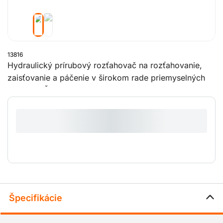
13816
Hydraulický prírubový rozťahovač na rozťahovanie,
zaisťovanie a páčenie v širokom rade priemyselných
aplikácií. Čeľuste vyrobené z vysoko kvalitnej ocele
majú maximálnu polohu roztiahnutia 80 mm.
Špecifikácie