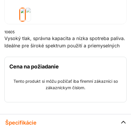
10605
Vysoký tlak, správna kapacita a nízka spotreba paliva.
Ideálne pre široké spektrum použití a priemyselných
odvetví, ako sú vŕtanie zdrojov, čistenie sil a potrubí
(rafinérie), veľké projekty čistenia tryskaním (mosty a
Cena na požiadanie
lode), tryskanie ľadom, (horizontálne) vedené vŕtanie a
vŕtanie otvorov a jám pre výbušné nálože
Tento produkt si môžu požičať iba firemní zákazníci so
(horizontálne).
zákazníckym číslom.
Špecifikácie