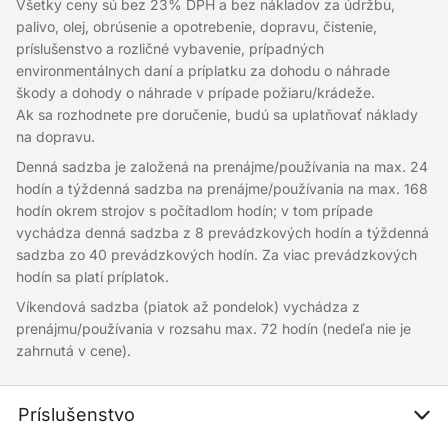
Všetky ceny sú bez 23% DPH a bez nákladov za údržbu,
palivo, olej, obrúsenie a opotrebenie, dopravu, čistenie,
príslušenstvo a rozličné vybavenie, prípadných
environmentálnych daní a príplatku za dohodu o náhrade
škody a dohody o náhrade v prípade požiaru/krádeže.
Ak sa rozhodnete pre doručenie, budú sa uplatňovať náklady
na dopravu.
Denná sadzba je založená na prenájme/používania na max. 24
hodín a týždenná sadzba na prenájme/používania na max. 168
hodín okrem strojov s počítadlom hodín; v tom prípade
vychádza denná sadzba z 8 prevádzkových hodín a týždenná
sadzba zo 40 prevádzkových hodín. Za viac prevádzkových
hodín sa platí príplatok.
Víkendová sadzba (piatok až pondelok) vychádza z
prenájmu/používania v rozsahu max. 72 hodín (nedeľa nie je
zahrnutá v cene).
Príslušenstvo