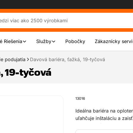
é Riešenia
Služby
Pobočky
Zákaznícky servi
ie podujatia
Davová bariéra, ťažká, 19-tyčová
, 19-tyčová
13016
Ideálna bariéra na oplot
uľahčuje inštaláciu a zai
vzdialenosť tyčí 100 mm 