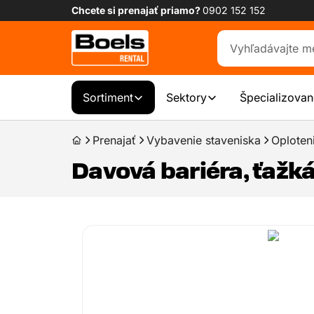
Chcete si prenajať priamo?
0902 152 152
Sortiment
Sektory
Špecializovan
Prenajať
Vybavenie staveniska
Oploten
Davová bariéra, ťažká