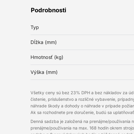
Podrobnosti
Typ
Dĺžka (mm)
Hmotnosť (kg)
Výška (mm)
Všetky ceny sú bez 23% DPH a bez nákladov za údržb
čistenie, príslušenstvo a rozličné vybavenie, prípa
náhrade škody a dohody o náhrade v prípade požia
Ak sa rozhodnete pre doručenie, budú sa uplatňova
Denná sadzba je založená na prenájme/používania 
prenájme/používania na max. 168 hodín okrem stroj