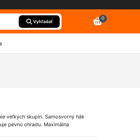
0
Vyhľadať
s
enie veľkých skupín. Samosvorný hák
sťuje pevnú ohradu. Maximálna
umožňuje, aby bolo toto zábradlie