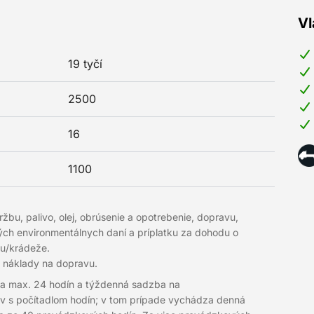
Vl
19 tyčí
2500
16
1100
u, palivo, olej, obrúsenie a opotrebenie, dopravu,
dných environmentálnych daní a príplatku za dohodu o
ru/krádeže.
ť náklady na dopravu.
na max. 24 hodín a týždenná sadzba na
ov s počítadlom hodín; v tom prípade vychádza denná