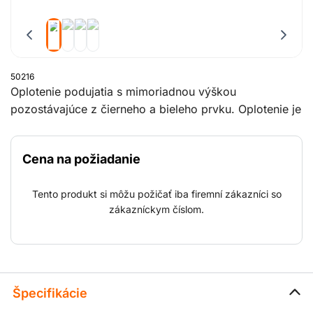
50216
Oplotenie podujatia s mimoriadnou výškou
pozostávajúce z čierneho a bieleho prvku. Oplotenie je
zabalené v sadách 29 prvkov na podstavci pre
špeciálne udalosti, ktorý obsahuje aj bloky, svorky a
Cena na požiadanie
podpery.
Tento produkt si môžu požičať iba firemní zákazníci so
zákazníckym číslom.
Špecifikácie