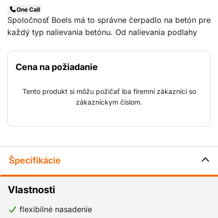
One Call
Spoločnosť Boels má to správne čerpadlo na betón pre
každý typ nalievania betónu. Od nalievania podlahy
kôlne po nalievanie základov pre kancelársku budovu
vám radi poradíme so správnym čerpadlom betónu pre
Cena na požiadanie
túto úlohu. Skúsení strojári poskytnú pomoc na mieste,
aby bolo možné prácu dokončiť bez akýchkoľvek
Tento produkt si môžu požičať iba firemní zákazníci so
problémov.
zákazníckym číslom.
Špecifikácie
Vlastnosti
flexibilné nasadenie